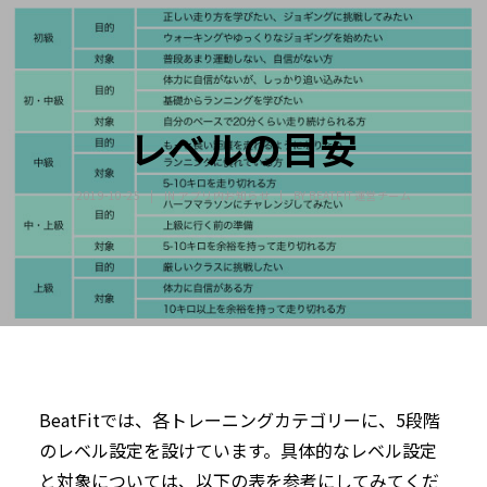
レベルの目安
2019-10-25
|
IN
アプリ内お知らせ
|
BY
BEATFIT運営チーム
BeatFitでは、各トレーニングカテゴリーに、5段階
のレベル設定を設けています。具体的なレベル設定
と対象については、以下の表を参考にしてみてくだ