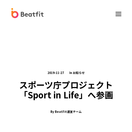
2019-11-27
In
お知らせ
Beatfit for Biz
スポーツ庁プロジェクト
「Sport in Life」へ参画
法人向けFitbit販売
健康経営コンサルティングサービス
By
BeatFit運営チーム