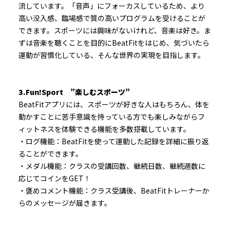
流しています。「音声」にフォーカスしているため、より
高い没入感、臨場感で質の高いプログラムを受けることが
できます。スポーツには興味がないけれど、音楽は好き。ま
ずは音楽を聴くことを目的にBeatFitをはじめ、気づいたら
運動が習慣化している、そんな世界の実現を目指します。
3.Fun!Sport ”楽しむスポーツ”
BeatFitアプリには、スポーツが好きな人はもちろん、体を
動かすことに苦手意識を持っている方でも楽しみながらフ
ィットネスを体験できる機能を多数搭載しています。
・ログ機能：BeatFitを使って運動した記録を詳細に振り返
ることができます。
・メダル機能：クラスの受講回数、継続日数、継続週数に
応じてコインをGET！
・褒めコメント機能：クラス受講後、BeatFitトレーナーか
らのメッセージが届きます。