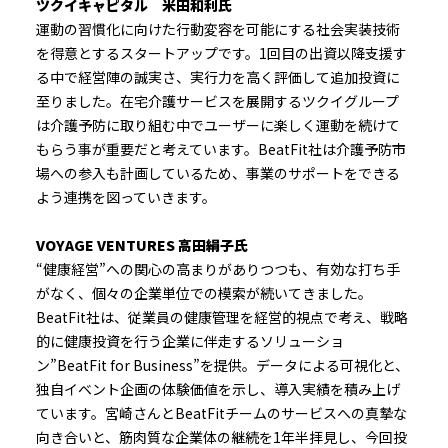
ツクイキャピタル 米田和利氏
運動の習慣化に向けた行動変容を可能にする社会実装技術
を得意と
するスタートアップです。
1回目の出資以降支援す
る中で経営陣の誠実さ、
実行力を高く評価して追加投資に
至りました。
在宅介護サービスを展開するツクイグループ
は介護予防に取り組む
中でユーザーに楽しく運動を続けて
もらう事が重要だと考えていま
す。
BeatFit社は介護予防市
場への参入も計画しているため、
事業のサポートをできる
よう連携を図っていきます。
VOYAGE VENTURES 高田絹子氏
“健康経営”への関心の高まりがありつつも、有効な打ち手
がなく、個々の企業単位での模索が続いてきました。
BeatFit社は、従業員の健康管理を経営的視点で考え、戦略
的に健康投資を行う企業に伴走するソリューショ
ン”BeatFit for Business”を提供。データによる可視化と、
独自イベント企画の体験価値を示し、導入実績を積み上げ
ています。宮崎さんとBeatFitチームのサービスへの真摯な
向き合いと、筋肉質な企業体の継続を1年半拝見し、今回投