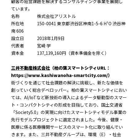
顧客の経営課題を解決するコンサルティング事業を展開し
ています。
名称 株式会社アリストル
所在地 150-0041 東京都渋谷区神南1-5-6 H¹O 渋谷神
南 606
設立日 2018年1月9日
代表者 宮崎 学
資本金 137,139,160円（資本準備金を除く）
三井不動産株式会社
（柏の葉スマートシティURL：
https://www.kashiwanoha-smartcity.com/）
街づくりを通じて社会課題の解決に挑戦し、新たな価値を
創っていく総合デベロッパー。柏の葉スマートシティにおい
ては、AI/IoTなど新技術の導入によるデータ駆動型のスマー
ト・コンパクトシティの形成を目指しており、国土交通省
「Society5.0」の実現に向けたスマートシティモデル事業の
先行モデルプロジェクトに選定されました。今後、健康・
医療に係る医療機関サービスのスマート化に取り組んでい
きます。また、三井不動産グループは、環境（E）・社会