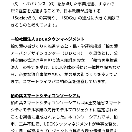
（S）・ガバナンス（G）を意識した事業推進、すなわち
ESG経営を推進することで、日本政府が提唱する
「Society5.0」の実現や、「SDGs」の達成に大きく貢献で
きるものと考えています。
一般社団法人UDCKタウンマネジメント
柏の葉の街づくりを推進する公・民・学連携組織「柏の葉
アーバンデザインセンター（ＵＤＣＫ）」を母体とし、公
共空間の管理運営を担う法人組織を設立。「都市再生推進
法人」の指定を受け、UDCK全体の活動と一体性を保ちなが
ら、必要な独自事業を担い、柏の葉の街づくりを支えてい
ます。スマートライフパス柏の葉を運営しています。
柏の葉スマートシティコンソーシアム
柏の葉スマートシティコンソ―シアムは国土交通省スマート
シティモデル事業の先行モデルプロジェクトに選定された
ことを契機に組成されました。本コンソーシアムでは、柏
市、三井不動産、UDCKタウンマネジメントが幹事を務め、
公・民・学連携のプロジェクトの推進支援や情報の発信を